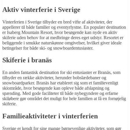
Aktiv vinterferie i Sverige
Vinterferien i Sverige tilbyder en bred vifte af aktiviteter, der
appellerer til både familier og eventyrlystne. En populær destination
er Isaberg Mountain Resort, hvor besøgende kan nyde en aktiv
skiferie uden behov for at medbringe deres eget udstyr. Resortet er
beliggende i smukke naturskønne omgivelser, hvilket giver ideale
betingelser for både ski- og snowboardentusiaster.
Skiferie i branäs
En anden fantastisk destination for ski entusiaster er Branäs, som
tilbyder en række aktiviteter, herunder bobslædebaner og
snowboardparker. Branäs har etableret sig som et familievenligt
skiområde, hvor besøgende kan opleve både afslapning og
spænding. Med gode faciliteter til både nybegyndere og erfarne
skiløbere gør området det muligt for hele familien at få en fornøjelig
skiferie.
Familieaktiviteter i vinterferien
Sverige er kendt for sine mange børnevenlige aktiviteter, som gør