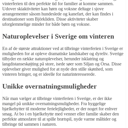
vinterferien til den perfekte tid for familier at komme sammen.
Udover skiaktiviteter kan børn og voksne deltage i sjove
arrangementer såsom hundeslede og kanefart, der kan findes i
destinationer som Björkliden. Disse aktiviteter skaber
uforglemmelige minder for både børn og voksne.
Naturoplevelser i Sverige om vinteren
En af de største attraktioner ved at tilbringe vinterferien i Sverige er
muligheden for at opleve dramatiske landskaber og dyreliv. Sverige
tilbyder en række naturoplevelser, herunder isklatring og
langdistanseskøjting på store, isede søer som Siljan og Orsa. Disse
oplevelser giver mulighed for at nyde den stille skønhed, som
vinteren bringer, og er ideelle for naturinteresserede.
Unikke overnatningsmuligheder
Når man vælger at tilbringe vinterferien i Sverige, er der ikke
mangel på unikke overnatningsmuligheder. Fra hyggelige
bjælkehytter til moderne ferielejligheder, er der noget for enhver
smag. At bo i en bjælkehytte med venner eller familie skaber den
perfekte atmosfære til at spille brætspil, nyde varme måltider og
tilbringe tid sammen i naturen.