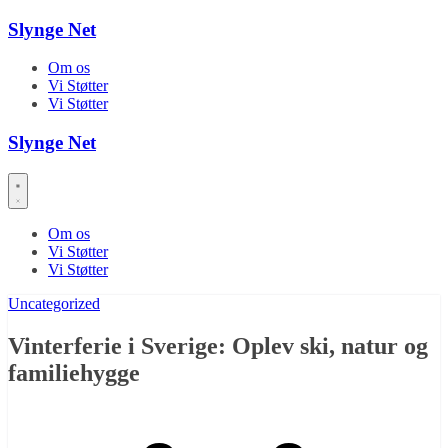
Skip
Slynge Net
to
content
Om os
Vi Støtter
Vi Støtter
Slynge Net
Om os
Vi Støtter
Vi Støtter
Uncategorized
Vinterferie i Sverige: Oplev ski, natur og
familiehygge