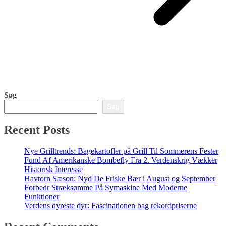
Søg
Søg
Recent Posts
Nye Grilltrends: Bagekartofler på Grill Til Sommerens Fester
Fund Af Amerikanske Bombefly Fra 2. Verdenskrig Vækker
Historisk Interesse
Havtorn Sæson: Nyd De Friske Bær i August og September
Forbedr Stræksømme På Symaskine Med Moderne
Funktioner
Verdens dyreste dyr: Fascinationen bag rekordpriserne