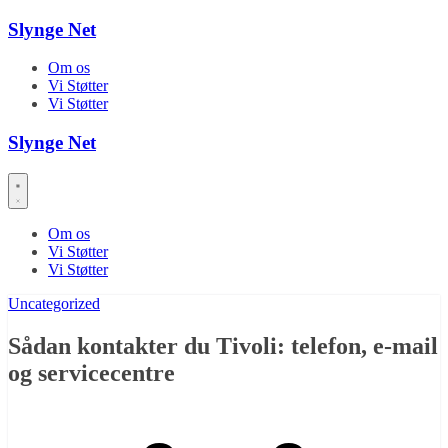
Skip
Slynge Net
to
content
Om os
Vi Støtter
Vi Støtter
Slynge Net
Om os
Vi Støtter
Vi Støtter
Uncategorized
Sådan kontakter du Tivoli: telefon, e-mail
og servicecentre