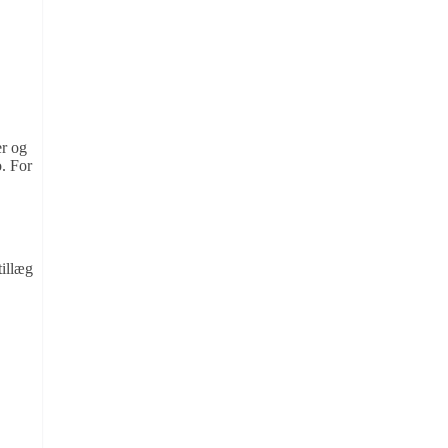
er og
. For
tillæg