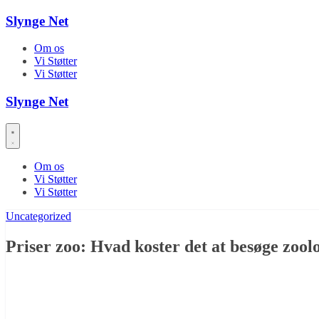
Skip
Slynge Net
to
content
Om os
Vi Støtter
Vi Støtter
Slynge Net
Om os
Vi Støtter
Vi Støtter
Uncategorized
Priser zoo: Hvad koster det at besøge zoo